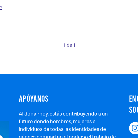
e
1 de 1
APÓYANOS
EN
SO
Al donar hoy, estás contribuyendo a un
futuro donde hombres, mujeres e
individuos de todas las identidades de
género compartan el poder y el trabajo de