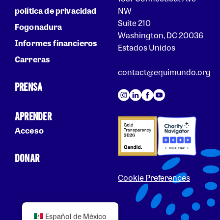
política de privacidad
NW
Suite 210
Fogonadura
Washington, DC 20036
Informes financieros
Estados Unidos
Carreras
contact@equimundo.org
PRENSA
APRENDER
Acceso
DONAR
Cookie Preferences
Español de México