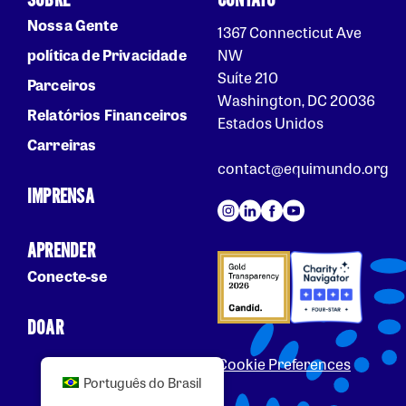
SOBRE
CONTATO
Nossa Gente
1367 Connecticut Ave
política de Privacidade
NW
Suíte 210
Parceiros
Washington, DC 20036
Relatórios Financeiros
Estados Unidos
Carreiras
contact@equimundo.org
IMPRENSA
APRENDER
Conecte-se
DOAR
Cookie Preferences
Português do Brasil