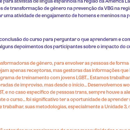
 para ativistas de língua espanhola na região da América Lat
s de transformação de gênero na prevenção da VBG na região
izar uma atividade de engajamento de homens e meninos na p
 a conclusão do curso para perguntar o que aprenderam e c
, alguns depoimentos dos participantes sobre o impacto do c
sformadoras de gênero, para envolver as pessoas de forma 
jam apenas receptoras, mas gestoras das informações que 
rama de treinamento com jovens LGBT... Estamos trabalhan
radas de improviso, mas desde o início... Desenvolvemos w
T, e no caso específico de pessoas trans, sempre houve a a
nte o curso... foi significativo ter a oportunidade de aprend
 de trabalhar, suas metodologias, especialmente a Unidade 3,