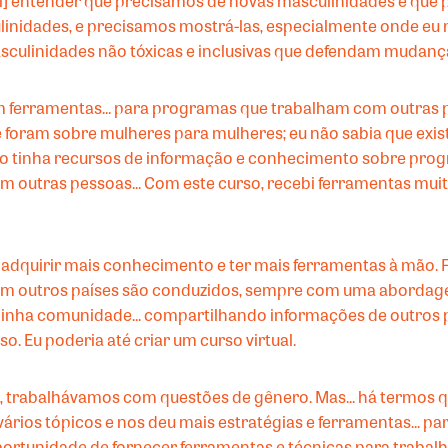
foi] entender que precisamos de novas masculinidades e que
inidades, e precisamos mostrá-las, especialmente onde eu
sculinidades não tóxicas e inclusivas que defendam mudança
ltam ferramentas... para programas que trabalham com outras
foram sobre mulheres para mulheres; eu não sabia que ex
o tinha recursos de informação e conhecimento sobre prog
m outras pessoas... Com este curso, recebi ferramentas muit
i adquirir mais conhecimento e ter mais ferramentas à mão.
m outros países são conduzidos, sempre com uma abordagem
inha comunidade... compartilhando informações de outros
. Eu poderia até criar um curso virtual.
, trabalhávamos com questões de gênero. Mas... há termos 
 vários tópicos e nos deu mais estratégias e ferramentas... 
rtunidade de fornecer ferramentas e técnicas para trabalha