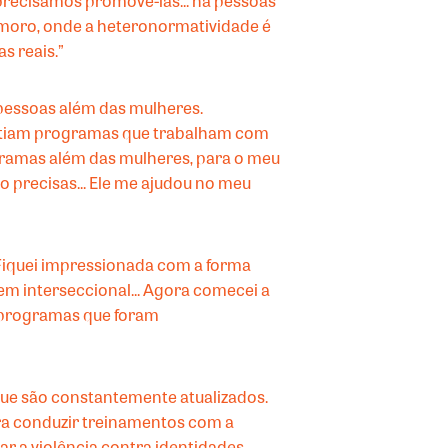
 precisamos promovê-las... há pessoas
 moro, onde a heteronormatividade é
s reais.”
 pessoas além das mulheres.
istiam programas que trabalham com
ramas além das mulheres, para o meu
o precisas... Ele me ajudou no meu
 Fiquei impressionada com a forma
 interseccional... Agora comecei a
 programas que foram
que são constantemente atualizados.
para conduzir treinamentos com a
r a violência contra identidades