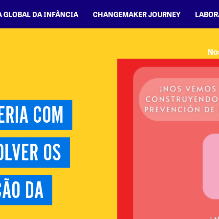
A GLOBAL DA INFÂNCIA
CHANGEMAKER JOURNEY
LABOR
No
RIA COM 
LVER OS 
ÃO DA 