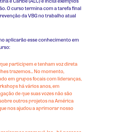
ina e Caribe (ALC) e inclui exemplos
. O curso termina com a tarefa final
revenção da VBG no trabalho atual
omo aplicarão esse conhecimento em
urso:
que participem e tenham voz direta
lhes trazemos... No momento,
do em grupos focais com lideranças,
orkshops há vários anos, em
legação de que suas vozes não são
er sobre outros projetos na América
 que nos ajudou a aprimorar nosso