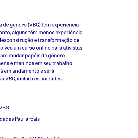
ia de gênero (VBG) têm experiência
anto, alguns têm menos experiência
desconstrução e transformação de
olveu um curso online para ativistas
scam mudar papéis de gênero
omens e meninos em seu trabalho
stá em andamento e será
da VBG,
inclui três unidades:
 VBG
dades Patriarcais