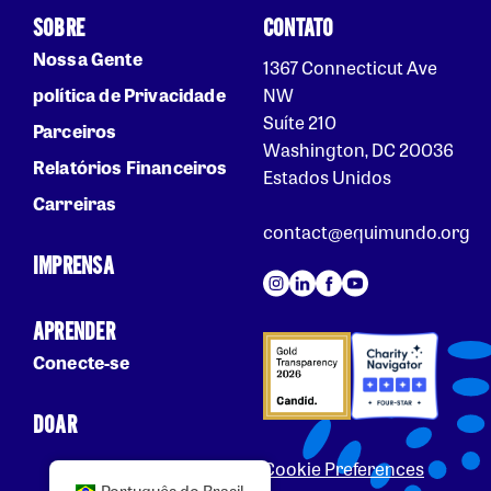
SOBRE
CONTATO
Nossa Gente
1367 Connecticut Ave
política de Privacidade
NW
Suíte 210
Parceiros
Washington, DC 20036
Relatórios Financeiros
Estados Unidos
Carreiras
contact@equimundo.org
IMPRENSA
APRENDER
Conecte-se
DOAR
Cookie Preferences
Português do Brasil