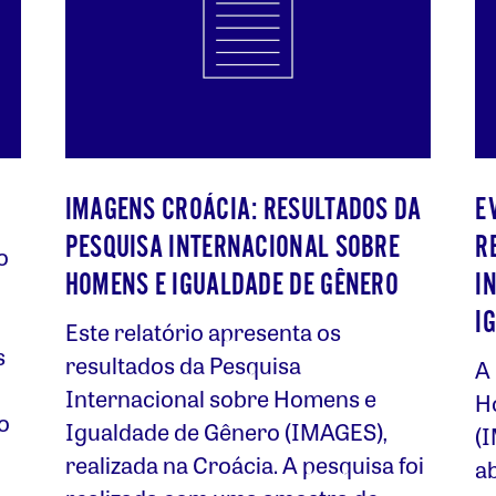
IMAGENS CROÁCIA: RESULTADOS DA
E
PESQUISA INTERNACIONAL SOBRE
R
o
HOMENS E IGUALDADE DE GÊNERO
I
I
Este relatório apresenta os
s
resultados da Pesquisa
A
Internacional sobre Homens e
H
o
Igualdade de Gênero (IMAGES),
(
realizada na Croácia. A pesquisa foi
a