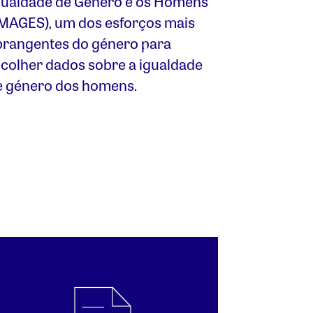
gualdade de Género e os Homens
IMAGES), um dos esforços mais
brangentes do género para
ecolher dados sobre a igualdade
e género dos homens.