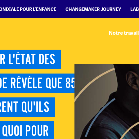
MONDIALE POUR L'ENFANCE
CHANGEMAKER JOURNEY
LAB
Notre travail
 L'ÉTAT DES 
E RÉVÈLE QUE 85 
NT QU'ILS 
QUOI POUR 