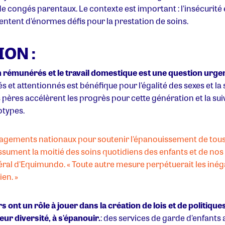
 congés parentaux. Le contexte est important : l'insécurité é
ésentent d'énormes défis pour la prestation de soins.
ION :
on rémunérés et le travail domestique est une question urgen
s et attentionnés est bénéfique pour l'égalité des sexes et 
s pères accélèrent les progrès pour cette génération et la sui
éotypes.
agements nationaux pour soutenir l'épanouissement de tous le
sument la moitié des soins quotidiens des enfants et de nos fo
ral d'Equimundo. « Toute autre mesure perpétuerait les inéga
ien. »
nt un rôle à jouer dans la création de lois et de politiques 
eur diversité, à s'épanouir.
: des services de garde d'enfants