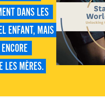
MENT DANS LES 
L ENFANT, MAIS 
 ENCORE 
E LES MÈRES.