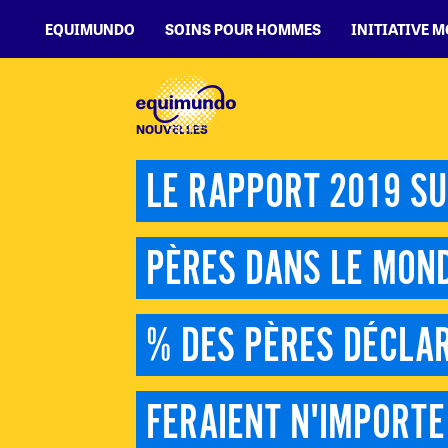
EQUIMUNDO
SOINS POUR HOMMES
INITIATIVE 
NOUVELLES
LE RAPPORT 2019 SUR
PÈRES DANS LE MOND
% DES PÈRES DÉCLARE
FERAIENT N'IMPORTE 