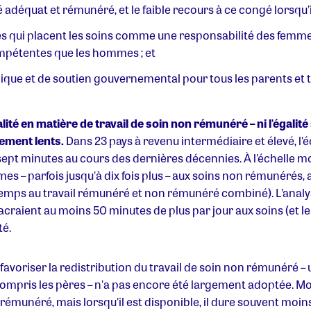
adéquat et rémunéré, et le faible recours à ce congé lorsqu’il
s qui placent les soins comme une responsabilité des femme
pétentes que les hommes ; et
ue et de soutien gouvernemental pour tous les parents et t
ité en matière de travail de soin non rémunéré – ni l'égalité
ement lents.
Dans 23 pays à revenu intermédiaire et élevé, l
sept minutes au cours des dernières décennies. À l'échelle 
 – parfois jusqu'à dix fois plus – aux soins non rémunérés, 
temps au travail rémunéré et non rémunéré combiné).
L’analy
craient au moins 50 minutes de plus par jour aux soins (et 
té.
favoriser la redistribution du travail de soin non rémunéré 
compris les pères – n'a pas encore été largement adoptée. Mo
émunéré, mais lorsqu'il est disponible, il dure souvent moin