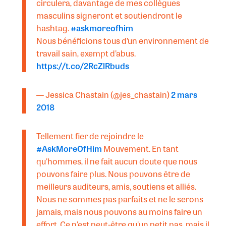
circulera, davantage de mes collègues
masculins signeront et soutiendront le
hashtag.
#askmoreofhim
Nous bénéficions tous d’un environnement de
travail sain, exempt d’abus.
https://t.co/2RcZlRbuds
— Jessica Chastain (@jes_chastain)
2 mars
2018
Tellement fier de rejoindre le
#AskMoreOfHim
Mouvement. En tant
qu'hommes, il ne fait aucun doute que nous
pouvons faire plus. Nous pouvons être de
meilleurs auditeurs, amis, soutiens et alliés.
Nous ne sommes pas parfaits et ne le serons
jamais, mais nous pouvons au moins faire un
effort. Ce n'est peut-être qu'un petit pas, mais il