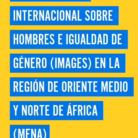
INTERNACIONAL SOBRE 
HOMBRES E IGUALDAD DE 
GÉNERO (IMAGES) EN LA 
REGIÓN DE ORIENTE MEDIO 
Y NORTE DE ÁFRICA 
(MENA)