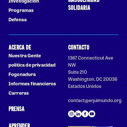
MASCULINIDAD
Investigación
SOLIDARIA
Programas
Defensa
ACERCA DE
CONTACTO
Nuestra Gente
1367 Connecticut Ave
política de privacidad
NW
Suite 210
Fogonadura
Washington, DC 20036
Informes financieros
Estados Unidos
Carreras
contact@equimundo.org
PRENSA
APRENDER