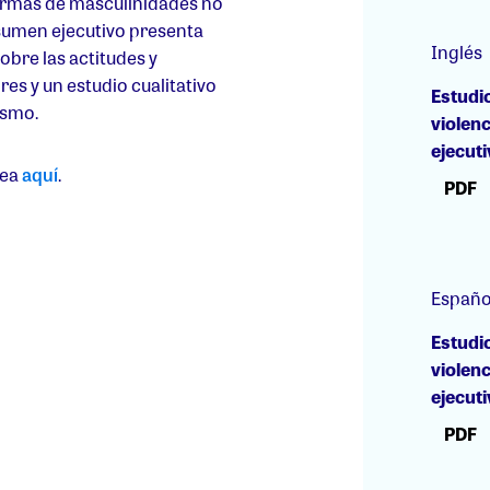
ormas de masculinidades no
resumen ejecutivo presenta
Inglés
obre las actitudes y
s y un estudio cualitativo
Estudi
ismo.
violen
ejecut
nea
aquí
.
PDF
Españo
Estudi
violen
ejecut
PDF