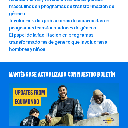
masculinos en programas de transformación de
género
Involucrar a las poblaciones desaparecidas en
programas transformadores de género
El papel de la facilitación en programas
transformadores de género que involucran a
hombres y niños
MANTÉNGASE ACTUALIZADO CON NUESTRO BOLETÍN