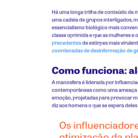
Há uma longa trilha de conteúdo da m
uma cadeia de grupos interligados, m
essencialismo biológico mais conven
classe oprimida e que as mulheres 
precedentes
de estirpes mais virulent
coordenadas de desinformação de g
Como funciona: a
A manosfera é liderada por influenc
contemporâneas como uma ameaça dire
emoção, projetadas para provocar med
diz aos homens o que se espera deles
Os influenciado
otimização da pla