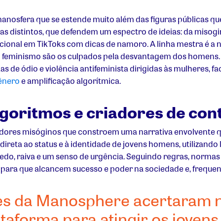
anosfera que se estende muito além das figuras públicas qu
as distintos, que defendem um espectro de ideias: da misogi
cional em TikToks com dicas de namoro. A linha mestra é a
e o feminismo são os culpados pela desvantagem dos homen
as de ódio e violência antifeminista dirigidas às mulheres, fa
ênero
e amplificação algorítmica.
lgoritmos e criadores de co
iadores misóginos que constroem uma narrativa envolvente 
ta ao status e à identidade de jovens homens, utilizando
o, raiva e um senso de urgência. Seguindo regras, normas e 
 para que alcancem sucesso e poder na sociedade e, freque
res da Manosphere acertaram
taforma para atingir os jovens