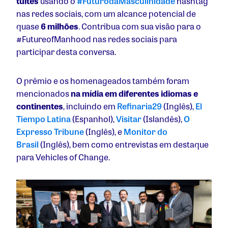
tuítes
usando o
#FuturodaMasculinidade
hashtag
nas redes sociais, com um alcance potencial de
quase
6 milhões
. Contribua com sua visão para o
#FutureofManhood nas redes sociais para
participar desta conversa.
O prêmio e os homenageados também foram
mencionados
na mídia em diferentes idiomas e
continentes
, incluindo em
Refinaria29
(Inglês),
El
Tiempo Latina
(Espanhol),
Visitar
(Islandês),
O
Expresso Tribune
(Inglês), e
Monitor do
Brasil
(Inglês), bem como entrevistas em destaque
para Vehicles of Change.