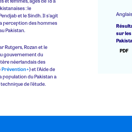
s et femmes, âgés de 18 à
istanaises : le
Anglai
ndjab et le Sindh. Il s'agit
 la perception des hommes
Résulta
 au Pakistan.
sur les
Pakist
r Rutgers, Rozan et le
PDF
 du gouvernement du
stère néerlandais des
e
Prévention+
) et l'Aide de
la population du Pakistan a
technique de l'étude.