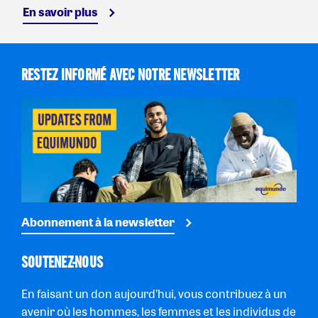
En savoir plus
RESTEZ INFORMÉ AVEC NOTRE NEWSLETTER
Abonnement à la newsletter
SOUTENEZ-NOUS
En faisant un don aujourd’hui, vous contribuez à un
avenir où les hommes, les femmes et les individus de